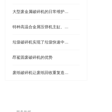
大型废金属破碎机的日常维护与故障排除指南
特种高温合金屑压饼机主缸、密封与框架结构解析
垃圾破碎机实现了垃圾快速中转、有效减容、合理分类处理
昂鲨固废破碎机的优势
废纸破碎机让废纸回收重复造纸，绿色环保
服务热线